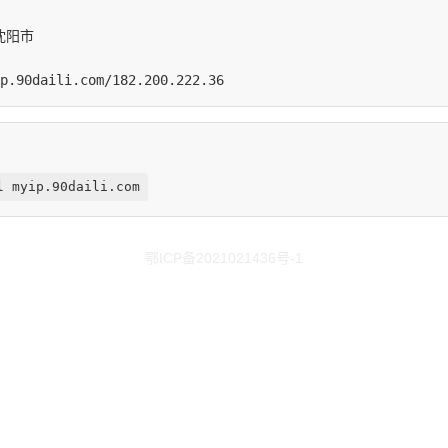
l myip.90daili.com
鄂ICP备2021021436号-1