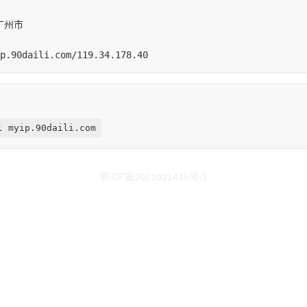
l myip.90daili.com
鄂ICP备2021021436号-1