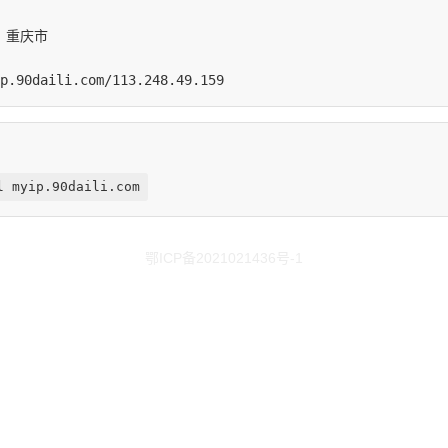
l myip.90daili.com
鄂ICP备2021021436号-1