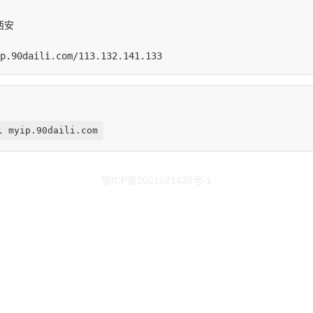
l myip.90daili.com
鄂ICP备2021021436号-1